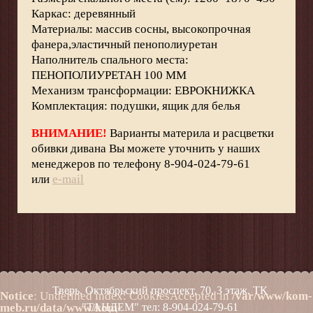
Каркас: деревянный
Материалы: массив сосны, высокопрочная
фанера,эластичный пенополиуретан
Наполнитель спального места:
ПЕНОПОЛИУРЕТАН 100 ММ
Механизм трансформации: ЕВРОКНИЖКА
Комплектация: подушки, ящик для белья
ВНИМАНИЕ!
Варианты материла и расцветки
обивки дивана Вы можете уточнить у наших
менеджеров по телефону 8-904-024-79-61
или
e-mail
Тверь, Октябрьский проспект, 70, 3 этаж. ТК
Notice
: Undefined index: CookiesAccepted in
/var/www/kom-
meb.ru/data/www/kom-
"ТАНДЕМ" тел:
8-904-024-79-61