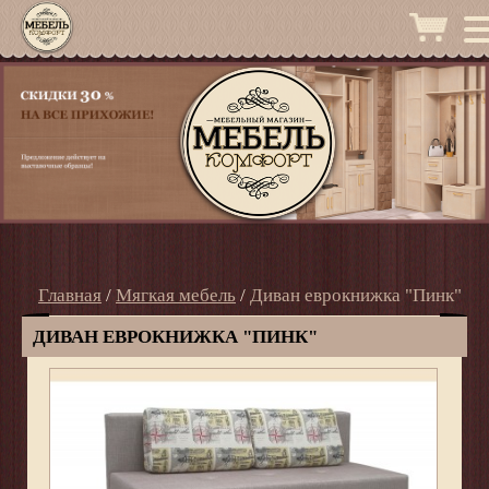
Главная
/
Мягкая мебель
/
Диван еврокнижка "Пинк"
ДИВАН ЕВРОКНИЖКА "ПИНК"